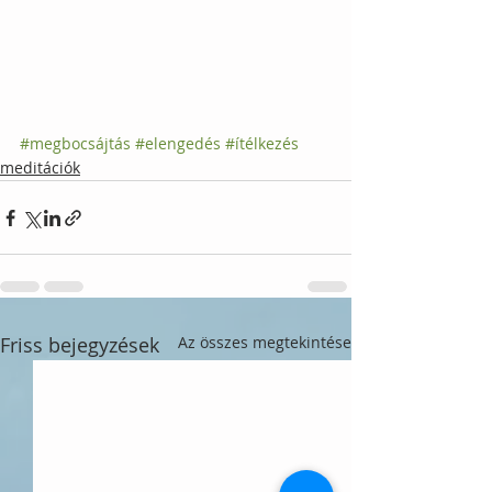
#megbocsájtás
#elengedés
#ítélkezés
meditációk
Friss bejegyzések
Az összes megtekintése