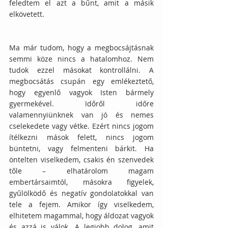
feledtem el azt a bűnt, amit a másik 
elkövetett.
Ma már tudom, hogy a megbocsájtásnak 
semmi köze nincs a hatalomhoz. Nem 
tudok ezzel másokat kontrollálni. A 
megbocsátás csupán egy emlékeztető, 
hogy egyenlő vagyok Isten bármely 
gyermekével. Időről időre 
valamennyiünknek van jó és nemes 
cselekedete vagy vétke. Ezért nincs jogom 
ítélkezni mások felett, nincs jogom 
büntetni, vagy felmenteni bárkit. Ha 
öntelten viselkedem, csakis én szenvedek 
tőle – elhatárolom magam 
embertársaimtól, másokra figyelek, 
gyűlölködő és negatív gondolatokkal van 
tele a fejem. Amikor így viselkedem, 
elhitetem magammal, hogy áldozat vagyok 
és azzá is válok. A legjobb dolog, amit 