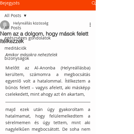
Bejegyzés
All Posts
Helyreállás közösség
All Posts
Nem az a dolgom, hogy mások felett
egészséges gondolatok
ítélkezzek
meditációk
Amikor másokra neheztelek
bizonyságok
Mielőtt az Al-Anonba (Helyreállásba) 
kerültem, számomra a megbocsátás 
egyenlő volt a hatalommal. Ítélkeztem a 
bűnös felett – vagyis afelett, aki másképp 
cselekedett, mint ahogy azt én akartam, 
majd ezek után úgy gyakoroltam a 
hatalmamat, hogy felülemelkedtem a 
sérelmemen és úgy tettem, mint aki 
nagylelkűen megbocsátott. De soha nem 