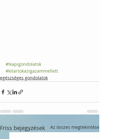
#Napigondolatok
#kitartokazigazammellett
egészséges gondolatok
Friss bejegyzések
Az összes megtekintése