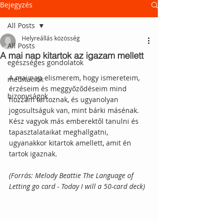
Bejegyzés
All Posts
Helyreállás közösség
All Posts
A mai nap kitartok az igazam mellett
egészséges gondolatok
A mai nap elismerem, hogy ismereteim, 
meditációk
érzéseim és meggyőződéseim mind 
bizonyságok
hozzám tartoznak, és ugyanolyan 
jogosultságuk van, mint bárki másénak. 
Kész vagyok más emberektől tanulni és 
tapasztalataikat meghallgatni, 
ugyanakkor kitartok amellett, amit én 
tartok igaznak. 
(Forrás: Melody Beattie The Language of 
Letting go card - Today I will a 50-card deck)