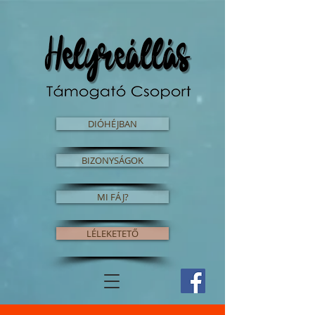
DIÓHÉJBAN
BIZONYSÁGOK
MI FÁJ?
LÉLEKETETŐ