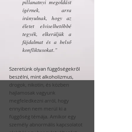
pillanatnyi megoldást
ígérnek, arra
irányulnak, hogy az
életet elviselhetőbbé
tegyék, elkerüljük a
fájdalmat és a belső
konfliktusokat."
Szeretünk olyan függőségekről
beszélni, mint alkoholizmus,
drogok, nikotin, és közben
hajlamosak vagyunk
megfeledkezni arról, hogy
ennyiben nem merül ki a
függőség témája. Amikor egy
személy abnormális kapcsolatot