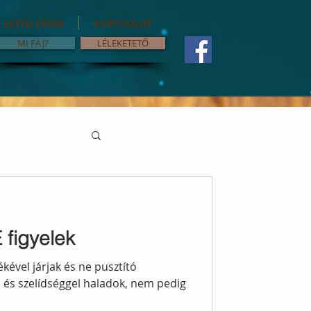
LETÖLTÉSEK
KAPCSOLAT
MI FÁJ?
LÉLEKETETŐ
figyelek
kével járjak és ne pusztító
és szelídséggel haladok, nem pedig