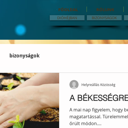
FŐOLDAL
RÓLUNK
DIÓHÉJBAN
BIZONYSÁGOK
bizonyságok
Helyreállás Közösség
A BÉKESSÉGRE 
A mai nap figyelem, hogy bé
magatartással. Türelemmel 
őrült módon....