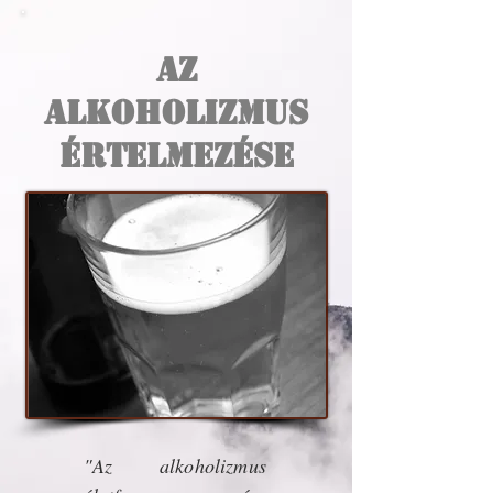
Az
alkoholizmus
értelmezése
"Az alkoholizmus