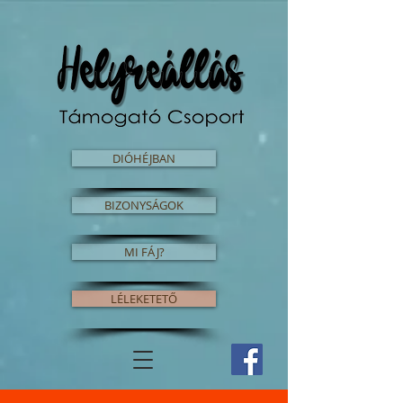
DIÓHÉJBAN
BIZONYSÁGOK
MI FÁJ?
LÉLEKETETŐ