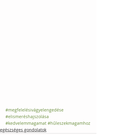
#megfelelésivágyelengedése
#elismeréshajszolása
#kedvelemmagamat
#hűleszekmagamhoz
egészséges gondolatok