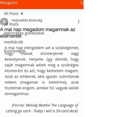
Bejegyzés
All Posts
Helyreállás közösség
All Posts
A mai nap megadom magamnak az
egészséges gondolatok
elismerést
meditációk
A mai nap elengedem azt a szükségemet, 
bizonyságok
hogy mások elismerjenek vagy 
kedveljenek. Helyette úgy döntök, hogy 
saját magamnak adom meg a szükséges 
elismerést és azt, hogy kedvelem magam. 
Azok az emberek, akik igazán számítanak 
nekem (magamat is beleértve), azok 
tisztelnek engem, amikor hű vagyok valódi 
önmagamhoz. 
(Forrás: Melody Beattie The Language of 
Letting go card - Today I will a 50-card deck)