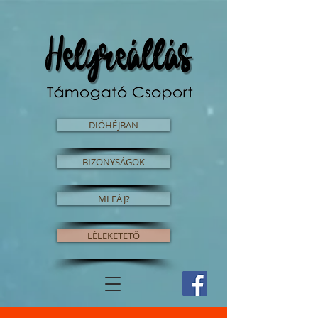
DIÓHÉJBAN
BIZONYSÁGOK
MI FÁJ?
LÉLEKETETŐ