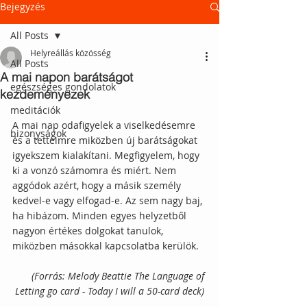
Bejegyzés
All Posts
Helyreállás közösség
All Posts
A mai napon barátságot
egészséges gondolatok
kezdeményezek
meditációk
A mai nap odafigyelek a viselkedésemre 
bizonyságok
és a tetteimre miközben új barátságokat 
igyekszem kialakítani. Megfigyelem, hogy 
ki a vonzó számomra és miért. Nem 
aggódok azért, hogy a másik személy 
kedvel-e vagy elfogad-e. Az sem nagy baj, 
ha hibázom. Minden egyes helyzetből 
nagyon értékes dolgokat tanulok, 
miközben másokkal kapcsolatba kerülök. 
(Forrás: Melody Beattie The Language of 
Letting go card - Today I will a 50-card deck)