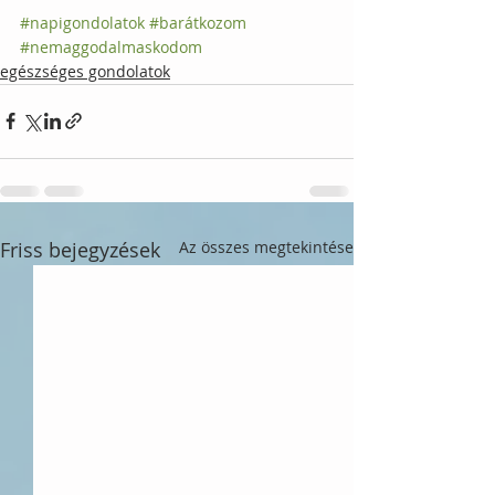
#napigondolatok
#barátkozom
#nemaggodalmaskodom
egészséges gondolatok
Friss bejegyzések
Az összes megtekintése